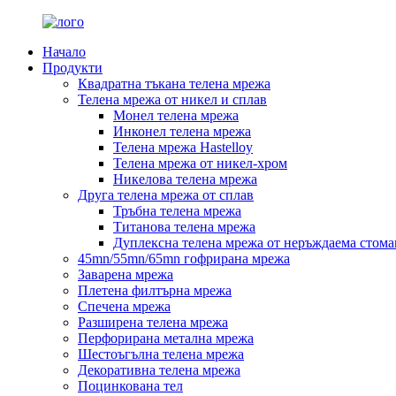
Начало
Продукти
Квадратна тъкана телена мрежа
Телена мрежа от никел и сплав
Монел телена мрежа
Инконел телена мрежа
Телена мрежа Hastelloy
Телена мрежа от никел-хром
Никелова телена мрежа
Друга телена мрежа от сплав
Тръбна телена мрежа
Титанова телена мрежа
Дуплексна телена мрежа от неръждаема стома
45mn/55mn/65mn гофрирана мрежа
Заварена мрежа
Плетена филтърна мрежа
Спечена мрежа
Разширена телена мрежа
Перфорирана метална мрежа
Шестоъгълна телена мрежа
Декоративна телена мрежа
Поцинкована тел