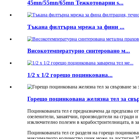
45mn/55mn/65mn Тежкотоварни s...
Тъкана филтърна мрежа за фини ...
Високотемпературно синтеровано м...
1/2 x 1/2 горещо поцинкована...
Горещо поцинкована желязна тел за свър
Поцинкованата тел е предназначена да предпазва от
озеленители, занаятчии, производители на сгради 
изключително полезен в корабостроителницата, в за
Поцинкованата тел се разделя на горещо поцинкован
максималното количество цинк може да достигне 350