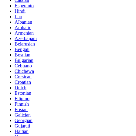
Catalan
Esperanto
Hindi
Lao
Albanian
Amharic
Armenian
Azerbaijani
Belarusian
Bengali
Bosnian
Bulgarian
Cebuano
Chichewa
Corsican
Croatian
Dutch
Estonian
Filipino
Finnish
Frisian
Galician
Georgian
Gujarati
Haitian