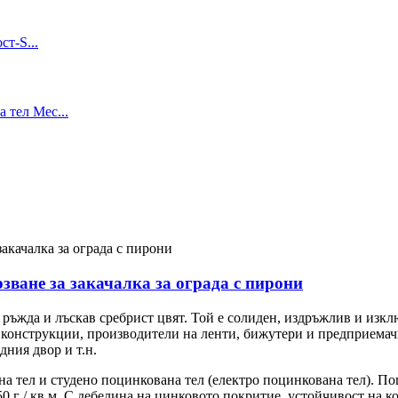
зване за закачалка за ограда с пирони
 ръжда и лъскав сребрист цвят. Той е солиден, издръжлив и изк
и конструкции, производители на ленти, бижутери и предприема
дния двор и т.н.
а тел и студено поцинкована тел (електро поцинкована тел). По
 г / кв.м. С дебелина на цинковото покритие, устойчивост на к