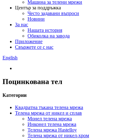
Машина за телени мрежи
Център за поддръжка
Често задавани въпроси
Новини
За нас
Нашата история
Обиколка на завода
Приложение
Свържете се с нас
English
Поцинкована тел
Категории
Квадратна тъкана телена мрежа
Телена мрежа от никел и сплав
Монел телена мрежа
Инконел телена мрежа
Телена мрежа Hastelloy
Телена мрежа от никел-хром