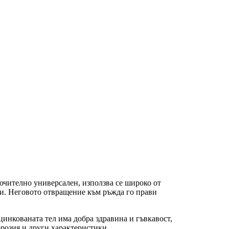
лючително универсален, използва се широко от
чи. Неговото отвращение към ръжда го прави
цинкованата тел има добра здравина и гъвкавост,
орозия и други характеристики.