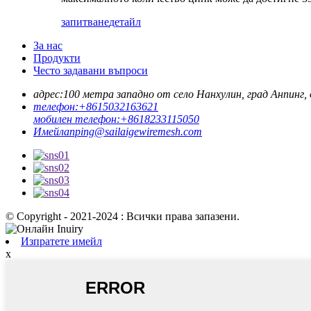
запитване
детайл
За нас
Продукти
Често задавани въпроси
адрес:
100 метра западно от село Нанхулин, град Анпинг,
телефон:
+8615032163621
мобилен телефон:
+8618233115050
Имейл
anping@sailaigewiremesh.com
© Copyright - 2021-2024 : Всички права запазени.
Изпратете имейл
x