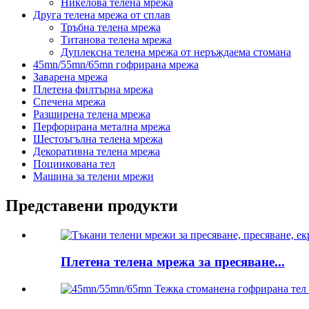
Никелова телена мрежа
Друга телена мрежа от сплав
Тръбна телена мрежа
Титанова телена мрежа
Дуплексна телена мрежа от неръждаема стомана
45mn/55mn/65mn гофрирана мрежа
Заварена мрежа
Плетена филтърна мрежа
Спечена мрежа
Разширена телена мрежа
Перфорирана метална мрежа
Шестоъгълна телена мрежа
Декоративна телена мрежа
Поцинкована тел
Машина за телени мрежи
Представени продукти
Плетена телена мрежа за пресяване...