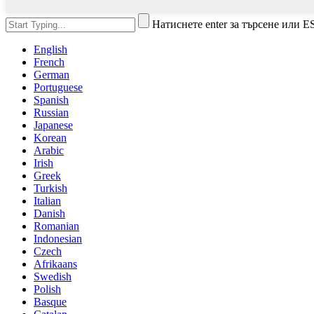
Натиснете enter за търсене или E
English
French
German
Portuguese
Spanish
Russian
Japanese
Korean
Arabic
Irish
Greek
Turkish
Italian
Danish
Romanian
Indonesian
Czech
Afrikaans
Swedish
Polish
Basque