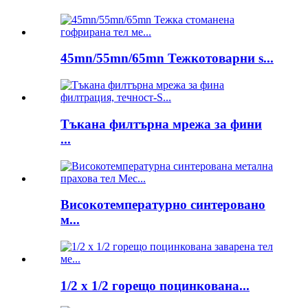
45mn/55mn/65mn Тежкотоварни s...
Тъкана филтърна мрежа за фини
...
Високотемпературно синтеровано
м...
1/2 x 1/2 горещо поцинкована...