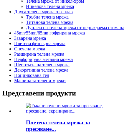
Телена мрежа от никел-хром
Никелова телена мрежа
Друга телена мрежа от сплав
Тръбна телена мрежа
Титанова телена мрежа
Дуплексна телена мрежа от неръждаема стомана
45mn/55mn/65mn гофрирана мрежа
Заварена мрежа
Плетена филтърна мрежа
Спечена мрежа
Разширена телена мрежа
Перфорирана метална мрежа
Шестоъгълна телена мрежа
Декоративна телена мрежа
Поцинкована тел
Машина за телени мрежи
Представени продукти
Плетена телена мрежа за
пресяване...