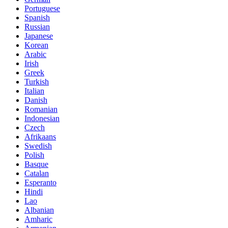
Portuguese
Spanish
Russian
Japanese
Korean
Arabic
Irish
Greek
Turkish
Italian
Danish
Romanian
Indonesian
Czech
Afrikaans
Swedish
Polish
Basque
Catalan
Esperanto
Hindi
Lao
Albanian
Amharic