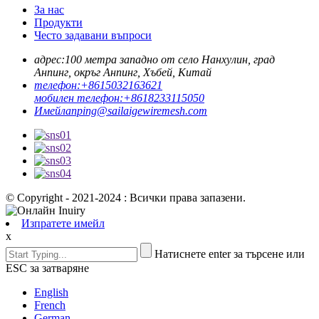
За нас
Продукти
Често задавани въпроси
адрес:
100 метра западно от село Нанхулин, град
Анпинг, окръг Анпинг, Хъбей, Китай
телефон:
+8615032163621
мобилен телефон:
+8618233115050
Имейл
anping@sailaigewiremesh.com
© Copyright - 2021-2024 : Всички права запазени.
Изпратете имейл
x
Натиснете enter за търсене или
ESC за затваряне
English
French
German