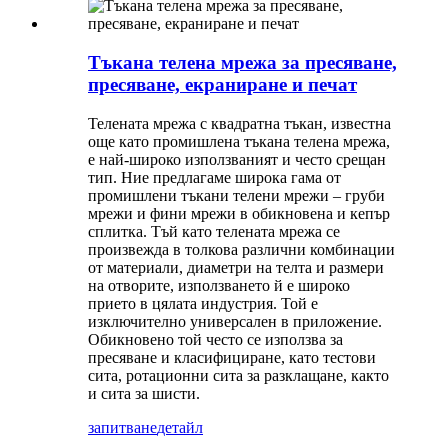
Тъкана телена мрежа за пресяване,
пресяване, екраниране и печат
Телената мрежа с квадратна тъкан, известна
още като промишлена тъкана телена мрежа,
е най-широко използваният и често срещан
тип. Ние предлагаме широка гама от
промишлени тъкани телени мрежи – груби
мрежи и фини мрежи в обикновена и кепър
сплитка. Тъй като телената мрежа се
произвежда в толкова различни комбинации
от материали, диаметри на телта и размери
на отворите, използването й е широко
прието в цялата индустрия. Той е
изключително универсален в приложение.
Обикновено той често се използва за
пресяване и класифициране, като тестови
сита, ротационни сита за разклащане, както
и сита за шисти.
запитване
детайл