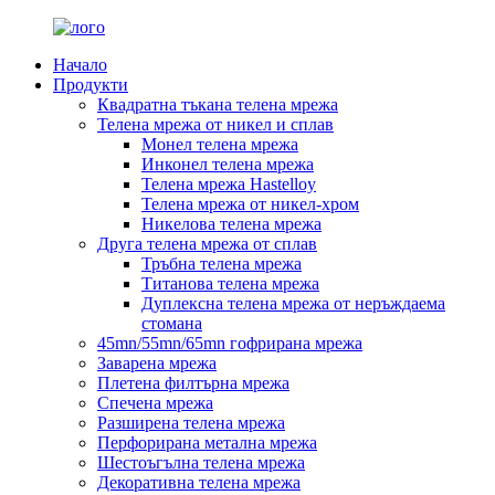
Начало
Продукти
Квадратна тъкана телена мрежа
Телена мрежа от никел и сплав
Монел телена мрежа
Инконел телена мрежа
Телена мрежа Hastelloy
Телена мрежа от никел-хром
Никелова телена мрежа
Друга телена мрежа от сплав
Тръбна телена мрежа
Титанова телена мрежа
Дуплексна телена мрежа от неръждаема
стомана
45mn/55mn/65mn гофрирана мрежа
Заварена мрежа
Плетена филтърна мрежа
Спечена мрежа
Разширена телена мрежа
Перфорирана метална мрежа
Шестоъгълна телена мрежа
Декоративна телена мрежа