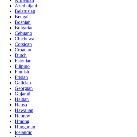
Armenian
Azerbaijani
Belarusian
Bengali
Bosnian
Bulgarian
Cebuano
Chichewa
Corsican
Croatian
Dutch
Estonian
Filipino
Finnish
Frisian
Galician
Georgian
Gujarati
Haitian
Hausa
Hawaiian
Hebrew
Hmong
Hungarian
Icelandic