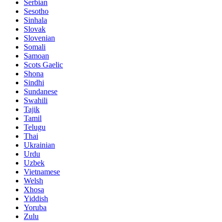
Serbian
Sesotho
Sinhala
Slovak
Slovenian
Somali
Samoan
Scots Gaelic
Shona
Sindhi
Sundanese
Swahili
Tajik
Tamil
Telugu
Thai
Ukrainian
Urdu
Uzbek
Vietnamese
Welsh
Xhosa
Yiddish
Yoruba
Zulu