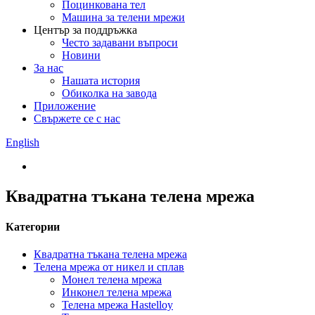
Поцинкована тел
Машина за телени мрежи
Център за поддръжка
Често задавани въпроси
Новини
За нас
Нашата история
Обиколка на завода
Приложение
Свържете се с нас
English
Квадратна тъкана телена мрежа
Категории
Квадратна тъкана телена мрежа
Телена мрежа от никел и сплав
Монел телена мрежа
Инконел телена мрежа
Телена мрежа Hastelloy