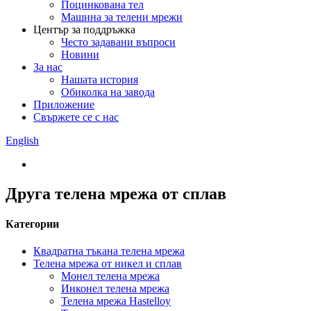
Поцинкована тел
Машина за телени мрежи
Център за поддръжка
Често задавани въпроси
Новини
За нас
Нашата история
Обиколка на завода
Приложение
Свържете се с нас
English
Друга телена мрежа от сплав
Категории
Квадратна тъкана телена мрежа
Телена мрежа от никел и сплав
Монел телена мрежа
Инконел телена мрежа
Телена мрежа Hastelloy