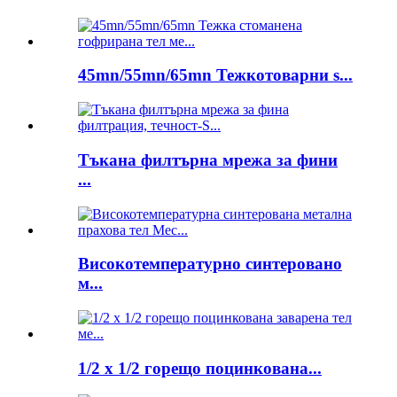
45mn/55mn/65mn Тежкотоварни s...
Тъкана филтърна мрежа за фини
...
Високотемпературно синтеровано
м...
1/2 x 1/2 горещо поцинкована...