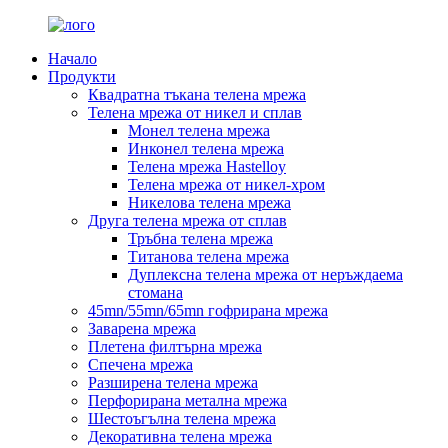
Начало
Продукти
Квадратна тъкана телена мрежа
Телена мрежа от никел и сплав
Монел телена мрежа
Инконел телена мрежа
Телена мрежа Hastelloy
Телена мрежа от никел-хром
Никелова телена мрежа
Друга телена мрежа от сплав
Тръбна телена мрежа
Титанова телена мрежа
Дуплексна телена мрежа от неръждаема
стомана
45mn/55mn/65mn гофрирана мрежа
Заварена мрежа
Плетена филтърна мрежа
Спечена мрежа
Разширена телена мрежа
Перфорирана метална мрежа
Шестоъгълна телена мрежа
Декоративна телена мрежа