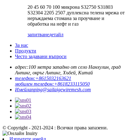
20 45 60 70 100 микрона S32750 S31803
S32304 2205 2507 дуплексна телена мрежа от
неръждаема стомана за проучване и
обработка на нефт и газ
запитване
детайл
За нас
Продукти
Често задавани въпроси
адрес:
100 метра западно от село Нанхулин, град
Анпинг, окръг Анпинг, Хъбей, Китай
телефон:
+8615032163621
мобилен телефон:
+8618233115050
Имейл
anping@sailaigewiremesh.com
© Copyright - 2021-2024 : Всички права запазени.
Изпратете имейл