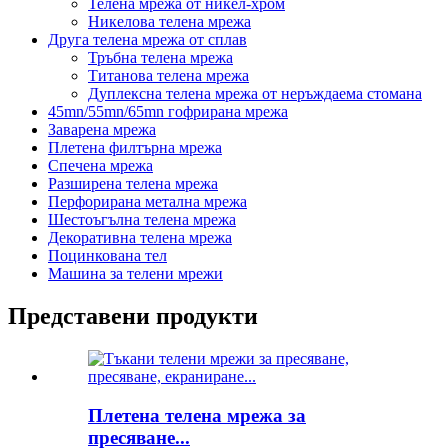
Телена мрежа от никел-хром
Никелова телена мрежа
Друга телена мрежа от сплав
Тръбна телена мрежа
Титанова телена мрежа
Дуплексна телена мрежа от неръждаема стомана
45mn/55mn/65mn гофрирана мрежа
Заварена мрежа
Плетена филтърна мрежа
Спечена мрежа
Разширена телена мрежа
Перфорирана метална мрежа
Шестоъгълна телена мрежа
Декоративна телена мрежа
Поцинкована тел
Машина за телени мрежи
Представени продукти
Плетена телена мрежа за
пресяване...