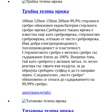
Тръбна телена мрежа
100um 120um 150um 200um 99,9% стерлинги
сребро обикновен екран/батерия стерлинги
сребро мрежа.
Сребърната тъкана мрежа е
известна още като сребро
мрежа
, стерлингово
сребро
мрежа
, изтъкан от чисто сребро
мрежа
.
Има добра електропроводимост,
топлопроводимост и пластичност.
Стерлинговото сребро е метално сребро със
съдържание близо до 100%. Въпреки това,
тъй като среброто е активен метал, то лесно
реагира със сярата във въздуха, за да
образува сребърен сулфид и да го направи
черен. Следователно „чисто сребро“
обикновено се отнася до съдържанието на
99,99% сребро.
запитване
детайл
Титанова телена мрежа